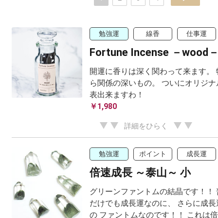
勉強運
線香
仕事運
Fortune Incense －wood
開運に香りは深く関わって来ます。 
ら関係の深いもの。 ついにオリジナ
表出来ますわ！
￥1,980
詳細をひらく
勉強運
ポイント
成長運
倍速成長 ～泰山～ 小
グリーンファントムの結晶です！！ 
だけでも成長運なのに、 さらに成長
の ファントムなのです！！ これは