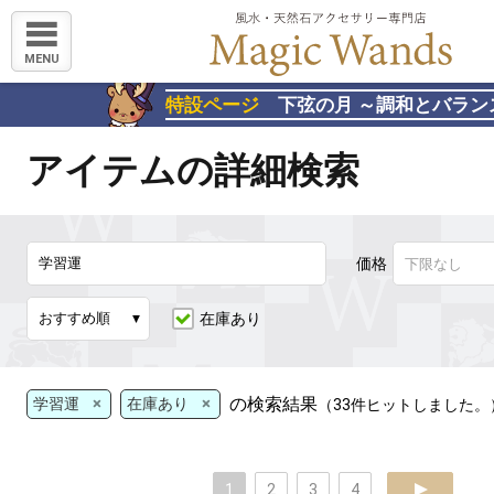
MENU
特設ページ
下弦の月 ～調和とバラン
アイテムの詳細検索
価格
在庫あり
×
×
の検索結果
学習運
在庫あり
（33件ヒットしました。
1
2
3
4
next