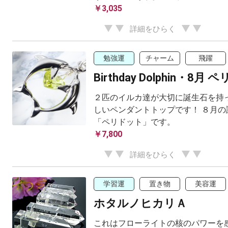
￥3,035
詳細をひらく
勉強運
チャーム
飛躍
Birthday Dolphin・8月
２匹のイルカ達が大切に誕生石を持っ
しいペンダントトップです！ ８月の
「ペリドット」です。
￥7,800
詳細をひらく
学習運
置き物
美容運
ホタルノヒカリＡ
これはフローライトの核のパワーを感