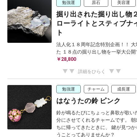
勉強運
原石
美容運
掘り出された掘り出し物
ローライトとスティブナ
ト
法人化１８周年記念特別企画！！ 大
た １８点の掘り出し物を一挙大公開
￥28,800
詳細をひらく
勉強運
チャーム
成長運
はなうたの鈴 ピンク
鈴が鳴るたびにちょっと鼻歌が歌いた
分にさせてくれるチャームです。 朝
ちに帰ってきたときに、 鍵が見つか
うことってありませんか？