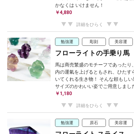
かなくは いけません！
￥4,880
詳細をひらく
勉強運
彫刻
美容運
フローライトの手乗り馬
馬は商売繁盛のモチーフであったり
内の運氣を上げるともされ、ひたす
いてくれる生き物！ そんな頼もしい
サイズのかわいい姿でご用意しまし
￥1,180
詳細をひらく
勉強運
原石
美容運