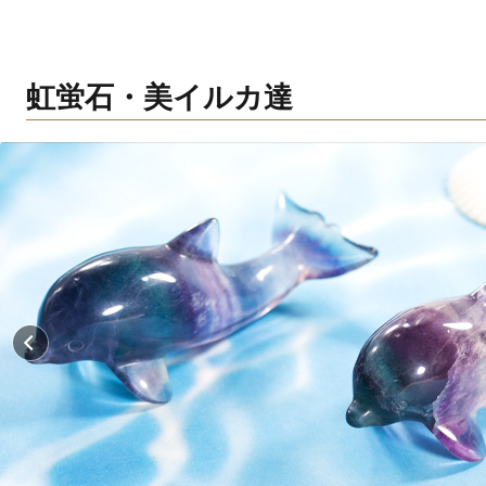
虹蛍石・美イルカ達