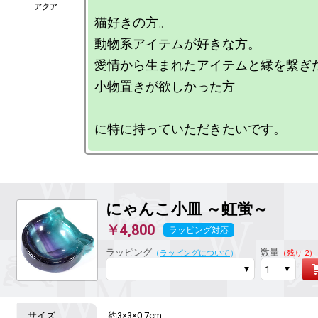
猫好きの方。

動物系アイテムが好きな方。

愛情から生まれたアイテムと縁を繋ぎた
小物置きが欲しかった方

にゃんこ小皿 ～虹蛍～
￥4,800
ラッピング対応
ラッピング
数量
（
ラッピングについて
）
（残り 2）
約3×3×0.7cm