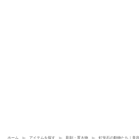
ホーム
アイテムを探す
彫刻・置き物
虹蛍石の動物たち｜美