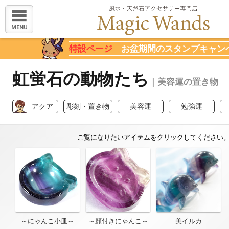
MENU
特設ページ
お盆期間のスタンプキャン
虹蛍石の動物たち
｜美容運の置き物
アクア
彫刻・置き物
美容運
勉強運
～にゃんこ小皿～
～顔付きにゃんこ～
美イルカ