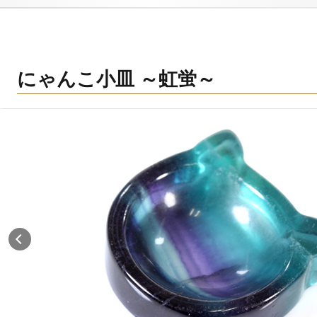
にゃんこ小皿 ～虹蛍～