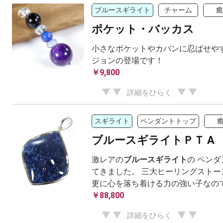
ブルースギライト
チャーム
癒
ポケット・バッカス
小さなポケットやカバンに忍ばせやす
ジョンの登場です！
￥9,800
詳細をひらく
スギライト
ペンダントトップ
ブルースギライトＰＴ A
激レアの
ブルースギライト
の ペン
てきました。 三大ヒーリングストー
更に心を落ち着ける力の強い子なの
￥88,800
詳細をひらく