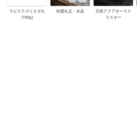
ラピスラズリさざれ
特選丸玉・水晶
天然アクアオーラク
(100g)
ラスター