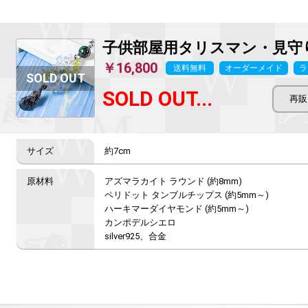
子供部屋用タリスマン・見守
￥16,800
送料無料
オーダーメイド
ラ
SOLD OUT...
約7cm
アズマラカイト ラウンド (約8mm)

ペリドット タンブルチップス (約5mm～)

ハーキマーダイヤモンド (約5mm～)

カンポデルシエロ

silver925、合金