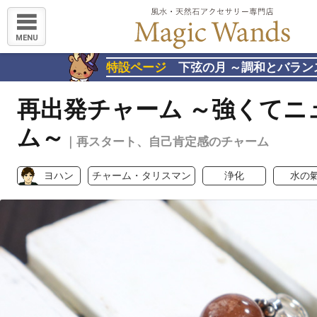
MENU
特設ページ
下弦の月 ～調和とバラン
再出発チャーム ～強くてニ
ム～
｜再スタート、自己肯定感のチャーム
ヨハン
チャーム・タリスマン
浄化
水の