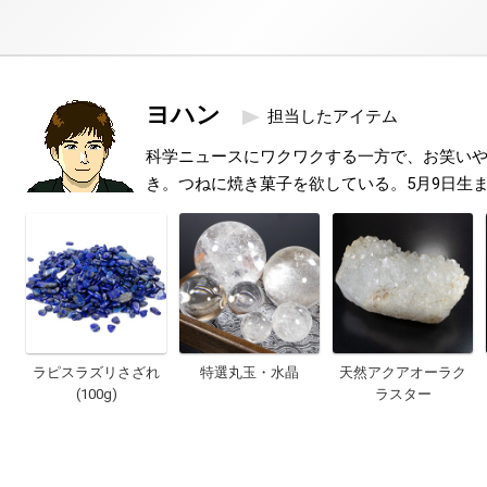
ヨハン
担当したアイテム
科学ニュースにワクワクする一方で、お笑い
き。つねに焼き菓子を欲している。5月9日生
ラピスラズリさざれ
特選丸玉・水晶
天然アクアオーラク
(100g)
ラスター