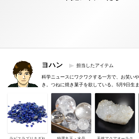
ヨハン
担当したアイテム
科学ニュースにワクワクする一方で、お笑い
き。つねに焼き菓子を欲している。5月9日生
ラピスラズリさざれ
特選丸玉・水晶
天然アクアオーラク