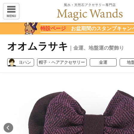
MENU
特設ページ
お盆期間のスタンプキャン
オオムラサキ
｜金運、地盤運の髪飾り
ヨハン
帽子・ヘアアクセサリー
金運
地