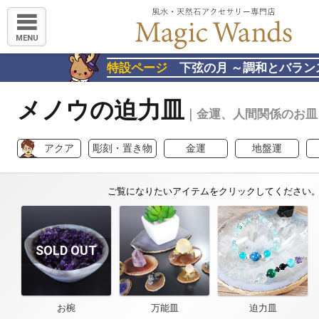
MENU
特設ページ
下弦の月 ～調和とバラン
メノウの迫力皿
｜金運、人間関係のお皿
アクア
彫刻・置き物
金運
地盤運
お椀
万能皿
迫力皿