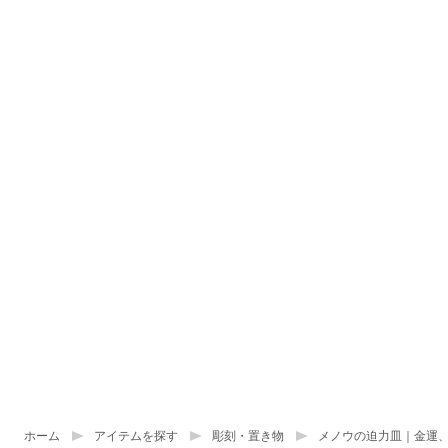
ホーム
アイテムを探す
彫刻・置き物
メノウの迫力皿｜金運