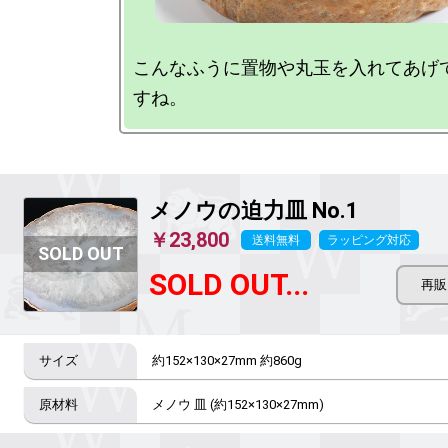
こんなふうに置物や丸玉を入れてあげ
メノウの迫力皿
No.1
￥23,800
送料無料
ラッピング対応
SOLD OUT...
約152×130×27mm 約860g
メノウ 皿 (約152×130×27mm)