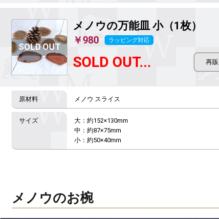
メノウの万能皿
小（1枚）
￥980
ラッピング対応
SOLD OUT...
メノウ スライス
大：約152×130mm

中：約87×75mm

メノウのお椀