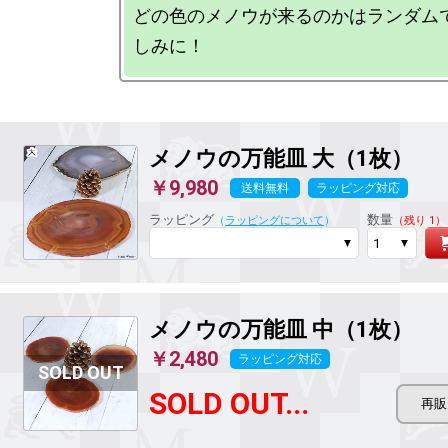
どの色のメノウが来るのかはランダム
メノウの万能皿
大（1枚）
￥9,980
送料無料
ラッピング対応
ラッピング
数量
（
ラッピングについて
）
（残り 1）
メノウの万能皿
中（1枚）
￥2,480
ラッピング対応
SOLD OUT...