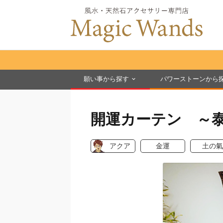
願い事から探す
パワーストーンから
開運カーテン ～
アクア
金運
土の氣