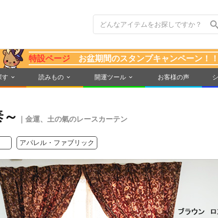
特設ページ
お盆期間のスタンプキャンペーン！
探す
読みもの
開運ツール
お客様の声
泰～
｜金運、土の氣のレースカーテン
アパレル・ファブリック