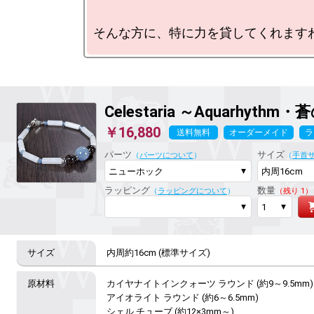
Celestaria ～Aquarhyth
￥16,880
送料無料
オーダーメイド
ラ
パーツ
サイズ
（
パーツについて
）
（
手首
ラッピング
数量
（
ラッピングについて
）
（残り 1）
内周約16cm (標準サイズ)
カイヤナイトインクォーツ ラウンド (約9～9.5mm)

アイオライト ラウンド (約6～6.5mm)

シェル チューブ (約12×3mm～)
