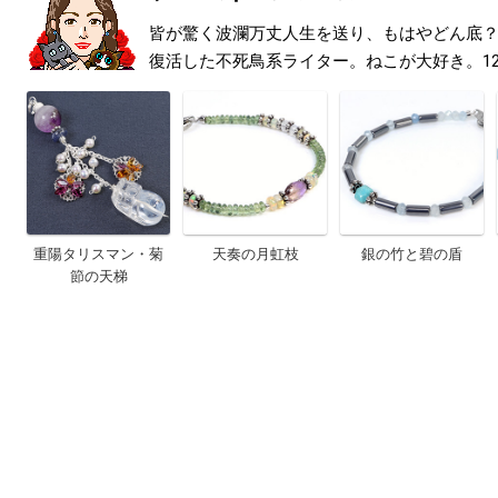
皆が驚く波瀾万丈人生を送り、もはやどん底
復活した不死鳥系ライター。ねこが大好き。1
重陽タリスマン・菊
天奏の月虹枝
銀の竹と碧の盾
節の天梯