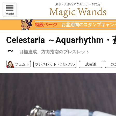
MENU
特設ページ
お盆期間のスタンプキャン
Celestaria ～Aquarhyth
～
｜目標達成、方向指南のブレスレット
フェムト
ブレスレット・バングル
成長運
水