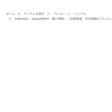
ホーム
アイテムを探す
ブレスレット・バングル
Celestaria ～Aquarhythm・蒼の律動～｜目標達成、方向指南のブレス