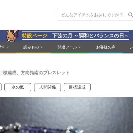
特設ページ
下弦の月 ～調和とバランスの日～
探す
読みもの
開運ツール
お客様の声
目標達成、方向指南のブレスレット
水の氣
人間関係
目標達成