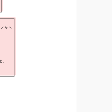
とから

。
