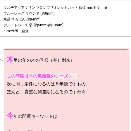
マルチアクアマリン マロンブリオレットカット (約6mm×約6mm)

ブルーレース ラウンド (約8mm)

水晶 そろばん (約6mm)

ブルートパーズ 雫 (約5mm×約10mm)

silver925、合金
木
星の年の木の季節（春）到来♪

この時期は木の氣最強のシーズン。
次に同じ条件になるのは８年後ですもの。

ほんと、貴重な開運期になるのですわ☆

今
年の開運キーワードは
