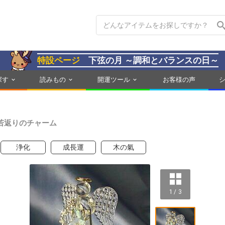
特設ページ
下弦の月 ～調和とバランスの日～
探す
読みもの
開運ツール
お客様の声
若返りのチャーム
浄化
成長運
木の氣
1 / 3