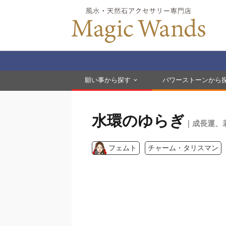
願い事から探す
パワーストーンから
水環のゆらぎ
｜成長運、
フェムト
チャーム・タリスマン