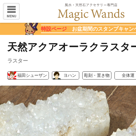
MENU
特設ページ
お盆期間のスタンプキャン
天然アクアオーラクラスタ
ラスター
福田シューザン
ヨハン
彫刻・置き物
全体運