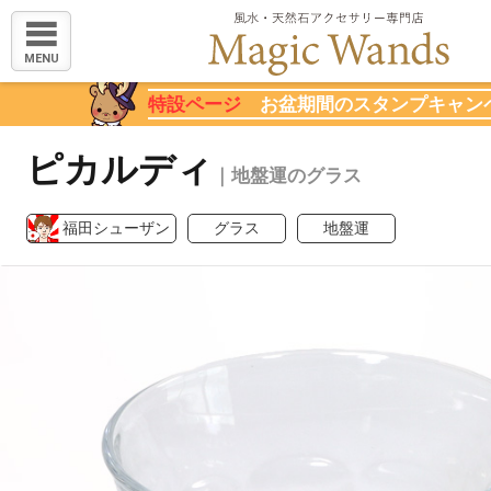
MENU
特設ページ
お盆期間のスタンプキャン
ピカルディ
｜地盤運のグラス
福田シューザン
グラス
地盤運