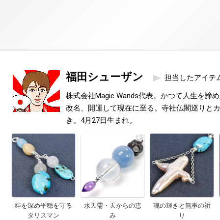
福田シューザン
担当したアイテ
株式会社Magic Wands代表。かつて人生を
改名、開運して現在に至る。寺社仏閣巡りと
き。4月27日生まれ。
絆を深め平穏を守る
水天需・天からの恵
魂の輝きと無事の祈
タリスマン
み
り