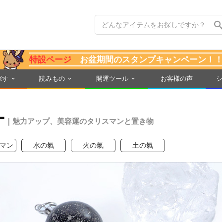
特設ページ
お盆期間のスタンプキャンペーン！
探す
読みもの
開運ツール
お客様の声
ー
｜魅力アップ、美容運のタリスマンと置き物
マン
水の氣
火の氣
土の氣