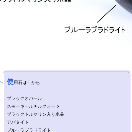
使
用石は上から

ブラックオパール

スモーキールチルクォーツ

ブラックトルマリン入り水晶

アパタイト
