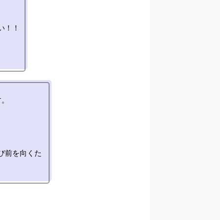
！！

。

び前を向くた