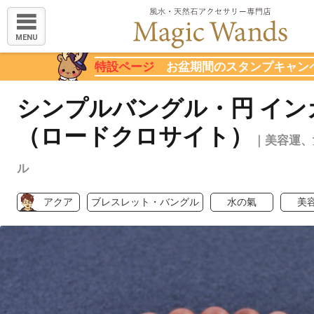
MENU
特設ページ
お盆期間のスタンプキャン
シンプルバングル・円 イン
（ロードクロサイト）
｜美容運、
ル
アクア
ブレスレット・バングル
水の氣
美