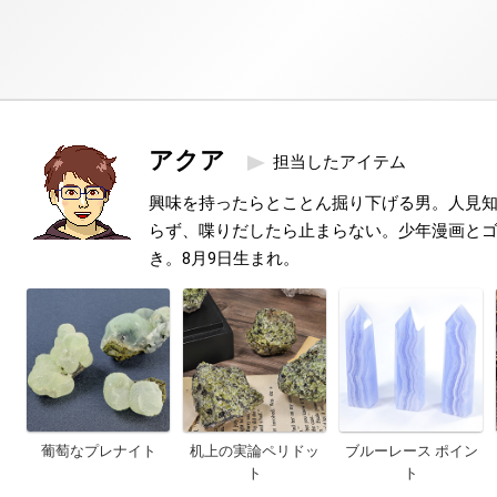
アクア
担当したアイテム
興味を持ったらとことん掘り下げる男。人見
らず、喋りだしたら止まらない。少年漫画と
き。8月9日生まれ。
葡萄なプレナイト
机上の実論ペリドッ
ブルーレース ポイン
ト
ト