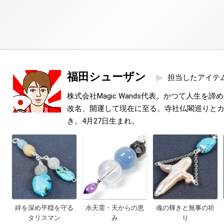
福田シューザン
担当したアイテ
株式会社Magic Wands代表。かつて人生を
改名、開運して現在に至る。寺社仏閣巡りと
き。4月27日生まれ。
絆を深め平穏を守る
水天需・天からの恵
魂の輝きと無事の祈
タリスマン
み
り