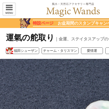
MENU
特設ページ
お盆期間のスタンプキャン
運氣の舵取り
｜金運、ステイタスアップの
福田シューザン
チャーム・タリスマン
愛情運