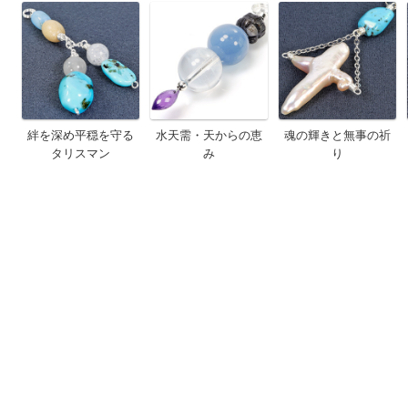
絆を深め平穏を守る
水天需・天からの恵
魂の輝きと無事の祈
タリスマン
み
り