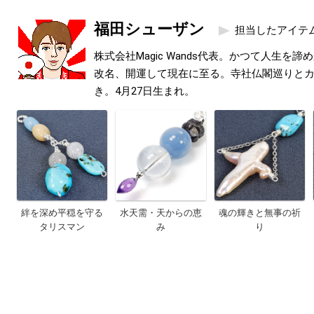
福田シューザン
担当したアイテ
株式会社Magic Wands代表。かつて人生を
改名、開運して現在に至る。寺社仏閣巡りと
き。4月27日生まれ。
絆を深め平穏を守る
水天需・天からの恵
魂の輝きと無事の祈
タリスマン
み
り