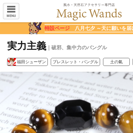
MENU
特設ページ
八月七夕 ～天に願いを届
実力主義
｜破邪、集中力のバングル
福田シューザン
ブレスレット・バングル
土の氣