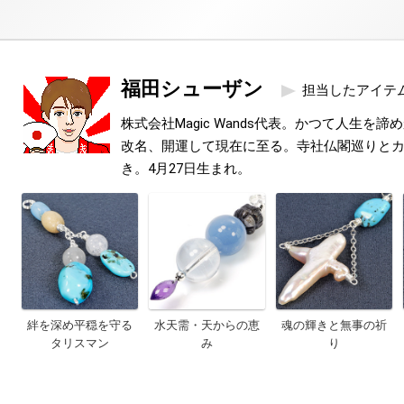
福田シューザン
担当したアイテ
株式会社Magic Wands代表。かつて人生を
改名、開運して現在に至る。寺社仏閣巡りと
き。4月27日生まれ。
絆を深め平穏を守る
水天需・天からの恵
魂の輝きと無事の祈
タリスマン
み
り