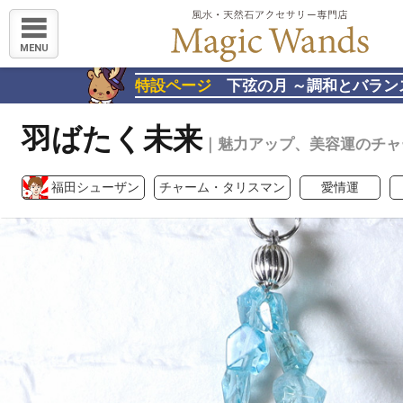
MENU
特設ページ
下弦の月 ～調和とバラン
羽ばたく未来
｜魅力アップ、美容運のチャ
福田シューザン
チャーム・タリスマン
愛情運