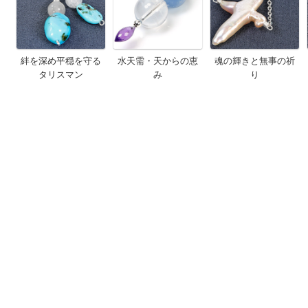
絆を深め平穏を守る
水天需・天からの恵
魂の輝きと無事の祈
タリスマン
み
り