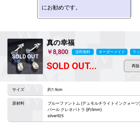
真の幸福
￥8,800
送料無料
オーダーメイド
ラッ
SOLD OUT...
約1.9cm
ブルーファントム (デュモルチライトインクォーツ) ラ
パール クレオパトラ (約5mm)

silver925