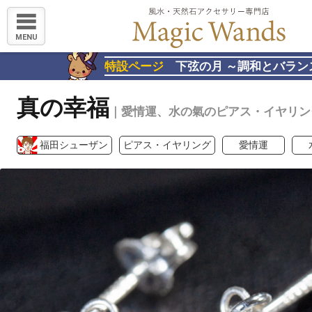
MENU
特設ページ
下弦の月 ～調和とバラン
真の幸福
｜愛情運、水の氣のピアス・イヤリン
福田シューザン
ピアス・イヤリング
愛情運