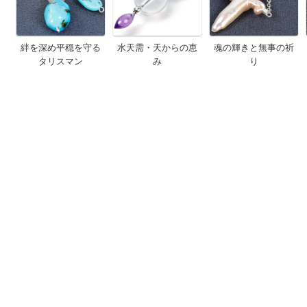
絆を深め平穏を守る
水天需・天からの恵
魂の輝きと無事の祈
タリスマン
み
り