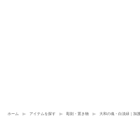
ホーム
アイテムを探す
彫刻・置き物
大和の魂・白淡緑｜加