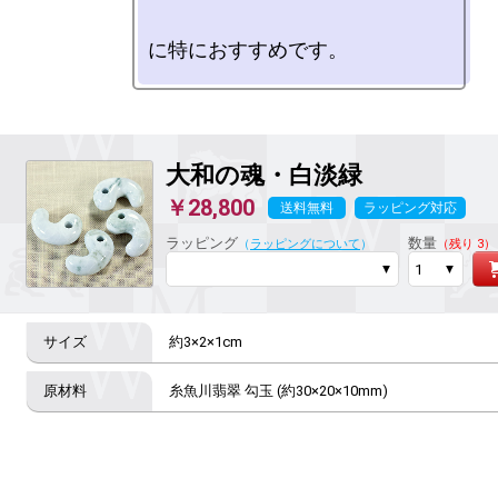
大和の魂・白淡緑
￥28,800
送料無料
ラッピング対応
ラッピング
数量
（
ラッピングについて
）
（残り 3）
約3×2×1cm
糸魚川翡翠 勾玉 (約30×20×10mm)