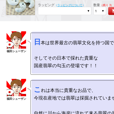
ラッピング
数量
（
ラッピングについて
）
（残り 3）
日
本は世界最古の翡翠文化を持つ国で
そしてその日本で採れた貴重な

こ
れは本当に貴重なお品で、

今現在産地では翡翠は採掘されていませ
自然に川から海岸に流れて来る翡翠の原