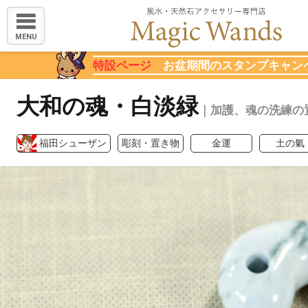
MENU
特設ページ
お盆期間のスタンプキャン
大和の魂・白淡緑
｜加護、魂の洗練の
福田シューザン
彫刻・置き物
金運
土の氣