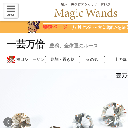
MENU
特設ページ
八月七夕 ～天に願いを届
一芸万倍
｜豊穣、全体運のルース
福田シューザン
彫刻・置き物
火の氣
土の氣