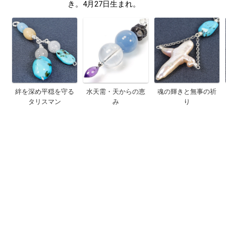
き。4月27日生まれ。
絆を深め平穏を守る
水天需・天からの恵
魂の輝きと無事の祈
タリスマン
み
り