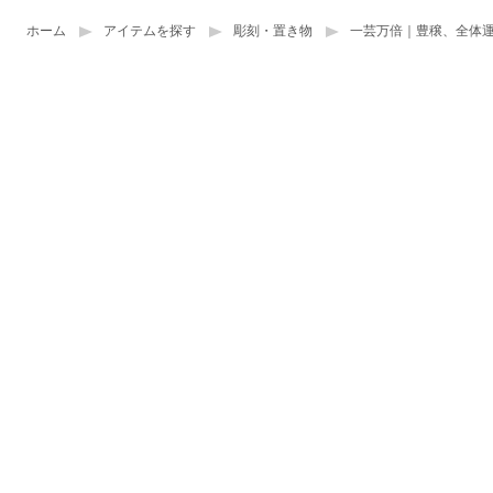
ホーム
アイテムを探す
彫刻・置き物
一芸万倍｜豊穣、全体