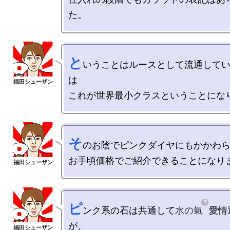
と
いうことはルースとして流通して
は

そ
のお陰でピンクダイヤにもかかわら
ピ
ンク系の石は共通して
水の氣
愛情
が、
