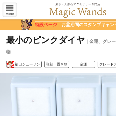
MENU
特設ページ
お盆期間のスタンプキャン
最小のピンクダイヤ
｜金運、グレー
物
福田シューザン
彫刻・置き物
金運
グレード