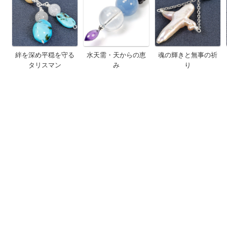
絆を深め平穏を守る
水天需・天からの恵
魂の輝きと無事の祈
タリスマン
み
り