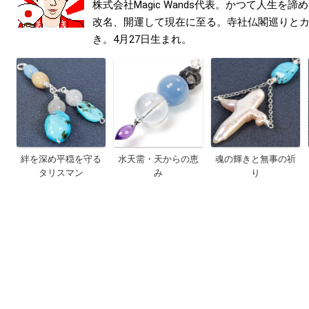
株式会社Magic Wands代表。かつて人生を
改名、開運して現在に至る。寺社仏閣巡りと
き。4月27日生まれ。
絆を深め平穏を守る
水天需・天からの恵
魂の輝きと無事の祈
タリスマン
み
り