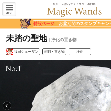
MENU
特設ページ
お盆期間のスタンプキャン
未踏の聖地
｜浄化の置き物
福田シューザン
彫刻・置き物
浄化