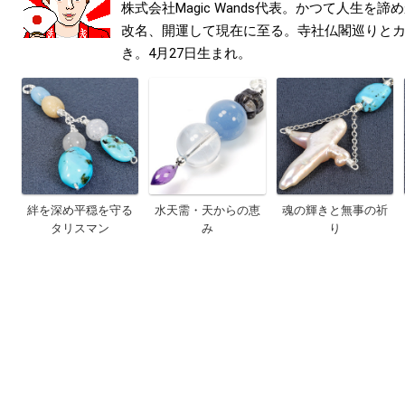
株式会社Magic Wands代表。かつて人生を
改名、開運して現在に至る。寺社仏閣巡りと
き。4月27日生まれ。
絆を深め平穏を守る
水天需・天からの恵
魂の輝きと無事の祈
タリスマン
み
り