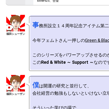
silver925、合金
事
務所設立１４周年記念アイテム第二
今年フェムトさん一押しの
Green & B
このシリーズをパワーアップさせるのが
この
Red & White ～ Support ～
僕
は開運の研究と並行して、

会社経営の勉強もしないといけない立場
そういった学びの場で、
