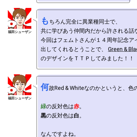
も
ちろん完全に異業種同士で、

共に学びあう仲間内だから許される話な
今回はフェムトさんが１４周年記念アイ
出してくれるとうことで、 
Green & Bl
何
故Red & Whiteなのかというと、色
緑
の反対色は
赤
黒
の反対色は
白
。

なんですよね。
