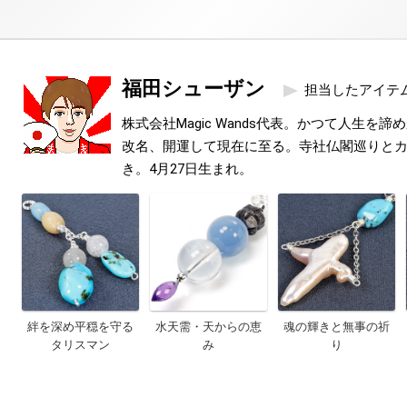
福田シューザン
担当したアイテ
株式会社Magic Wands代表。かつて人生を
改名、開運して現在に至る。寺社仏閣巡りと
き。4月27日生まれ。
絆を深め平穏を守る
水天需・天からの恵
魂の輝きと無事の祈
タリスマン
み
り