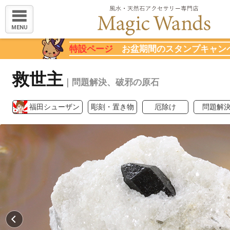
MENU
特設ページ
お盆期間のスタンプキャン
救世主
｜問題解決、破邪の原石
福田シューザン
彫刻・置き物
厄除け
問題解