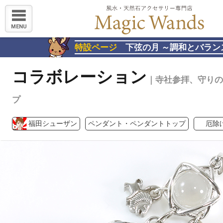
MENU
特設ページ
下弦の月 ～調和とバラン
コラボレーション
｜寺社参拝、守りの
プ
福田シューザン
ペンダント・ペンダントトップ
厄除