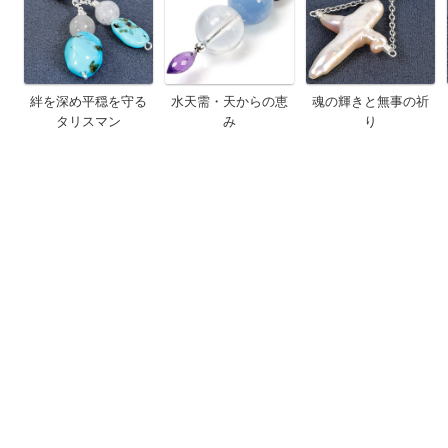
絆を深め平穏を守る
水天需・天からの恵
魂の輝きと無事の祈
タリスマン
み
り