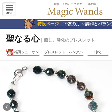
MENU
特設ページ
下弦の月 ～調和とバラン
聖なる心
｜癒し、浄化のブレスレット
福田シューザン
ブレスレット・バングル
浄化