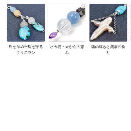
絆を深め平穏を守る
水天需・天からの恵
魂の輝きと無事の祈
タリスマン
み
り