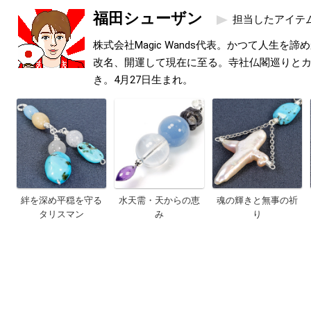
福田シューザン
担当したアイテ
株式会社Magic Wands代表。かつて人生を
改名、開運して現在に至る。寺社仏閣巡りと
き。4月27日生まれ。
絆を深め平穏を守る
水天需・天からの恵
魂の輝きと無事の祈
タリスマン
み
り