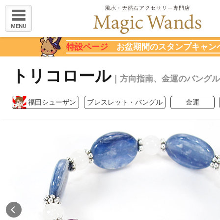
MENU
特設ページ
お盆期間のスタンプキャン
トリコロール
｜方向指南、金運のバングル
福田シューザン
ブレスレット・バングル
金運