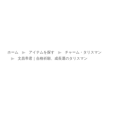
ホーム
アイテムを探す
チャーム・タリスマン
文昌帝君｜合格祈願、成長運のタリスマン