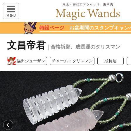
MENU
特設ページ
お盆期間のスタンプキャン
文昌帝君
｜合格祈願、成長運のタリスマン
福田シューザン
チャーム・タリスマン
成長運