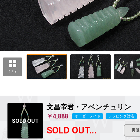
1 / 8
文昌帝君
・アベンチュリン
￥4,888
オーダーメイド
ラッピング対応
SOLD OUT...