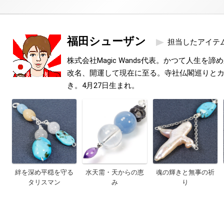
福田シューザン
担当したアイテ
株式会社Magic Wands代表。かつて人生を
改名、開運して現在に至る。寺社仏閣巡りと
き。4月27日生まれ。
絆を深め平穏を守る
水天需・天からの恵
魂の輝きと無事の祈
タリスマン
み
り