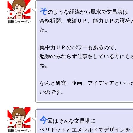
そ
のような経緯から風水で文昌塔は

合格祈願、成績ＵＰ、能力ＵＰの護符
た。

集中力ＵＰのパワーもあるので、

勉強のみならず仕事をしている方にも
ね。

なんと研究、企画、アイディアといっ
今
回はそんな文昌塔に

ペリドットとエメラルドでデザインをし