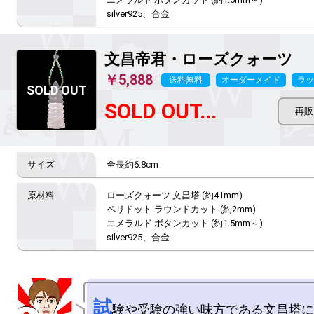
silver925、合金
文昌帝君
・ローズクォーツ
￥5,888
送料無料
オーダーメイド
ラッ
SOLD OUT...
全長約6.8cm
ローズクォーツ 文昌塔 (約41mm)

ペリドット ラウンドカット (約2mm)

エメラルド ボタンカット (約1.5mm～)

silver925、合金
試
験や受験の強い味方である文昌塔に
