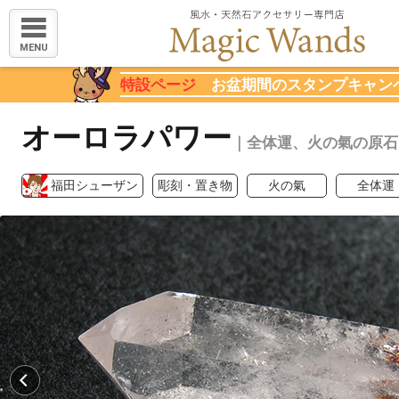
MENU
特設ページ
お盆期間のスタンプキャン
オーロラパワー
｜全体運、火の氣の原石
福田シューザン
彫刻・置き物
火の氣
全体運