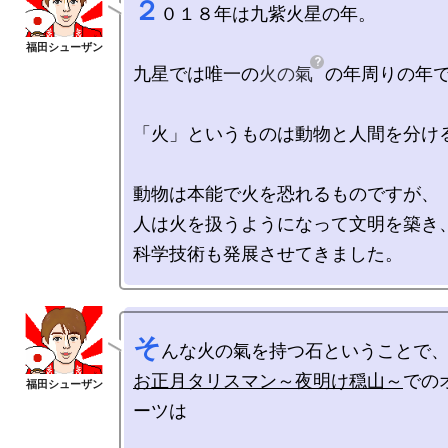
２
０１８年は九紫火星の年。

九星では唯一の
火の氣
の年周りの年で
「火」というものは動物と人間を分ける
動物は本能で火を恐れるものですが、

人は火を扱うようになって文明を築き、
そ
お正月タリスマン～夜明け穏山～
での
ーツは
