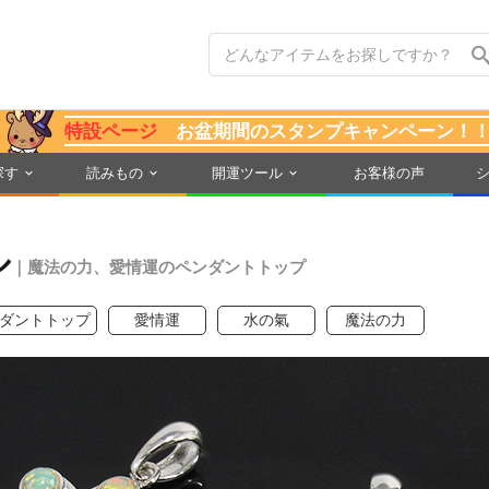
特設ページ
お盆期間のスタンプキャンペーン！
探す
読みもの
開運ツール
お客様の声
ル
｜魔法の力、愛情運のペンダントトップ
ダントトップ
愛情運
水の氣
魔法の力