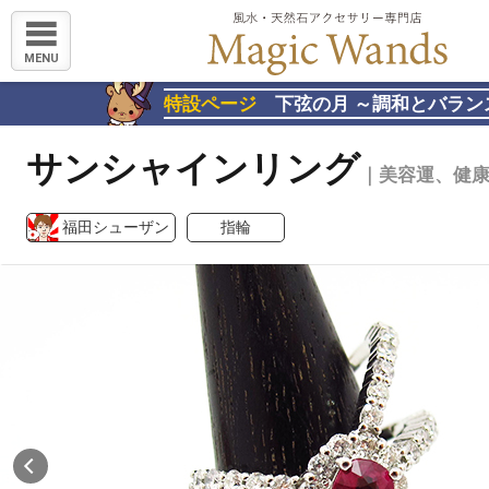
MENU
特設ページ
下弦の月 ～調和とバラン
サンシャインリング
｜美容運、健
福田シューザン
指輪