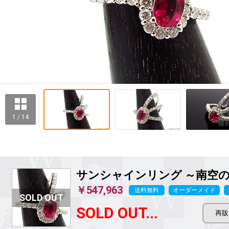
1 / 14
サンシャインリング ～南空
￥547,963
送料無料
オーダーメイド
SOLD OUT...