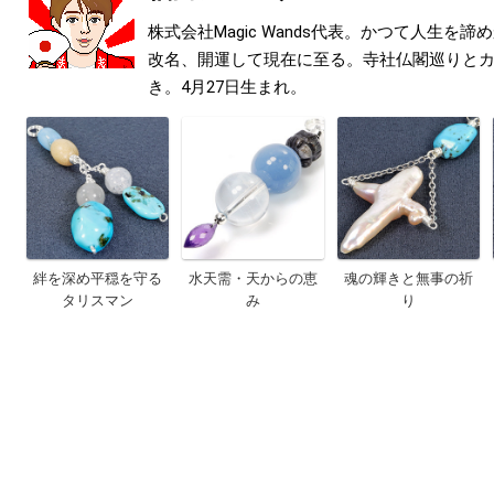
株式会社Magic Wands代表。かつて人生を
改名、開運して現在に至る。寺社仏閣巡りと
き。4月27日生まれ。
絆を深め平穏を守る
水天需・天からの恵
魂の輝きと無事の祈
タリスマン
み
り