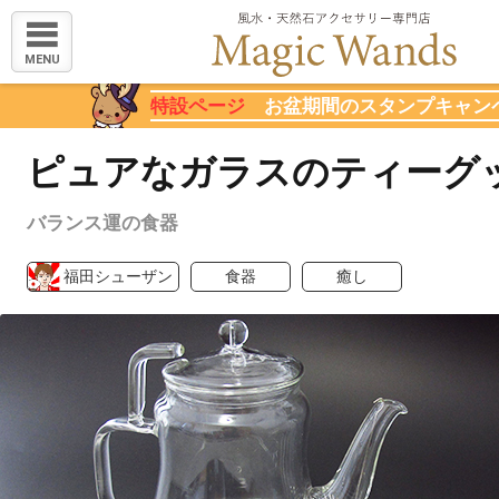
MENU
特設ページ
お盆期間のスタンプキャン
ピュアなガラスのティーグ
バランス運の食器
福田シューザン
食器
癒し