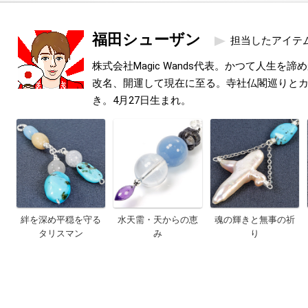
福田シューザン
担当したアイテ
株式会社Magic Wands代表。かつて人生を
改名、開運して現在に至る。寺社仏閣巡りと
き。4月27日生まれ。
絆を深め平穏を守る
水天需・天からの恵
魂の輝きと無事の祈
タリスマン
み
り