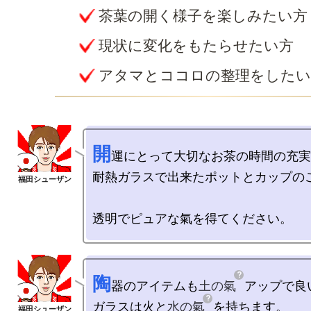
茶葉の開く様子を楽しみたい方
現状に変化をもたらせたい方
アタマとココロの整理をしたい
開
運にとって大切なお茶の時間の充実
耐熱ガラスで出来たポットとカップのご
陶
器のアイテムも
土の氣
アップで良
ガラスは火と
水の氣
を持ちます。
