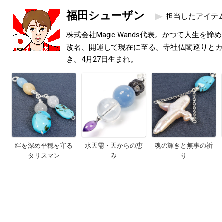
福田シューザン
担当したアイテ
株式会社Magic Wands代表。かつて人生を
改名、開運して現在に至る。寺社仏閣巡りと
き。4月27日生まれ。
絆を深め平穏を守る
水天需・天からの恵
魂の輝きと無事の祈
タリスマン
み
り