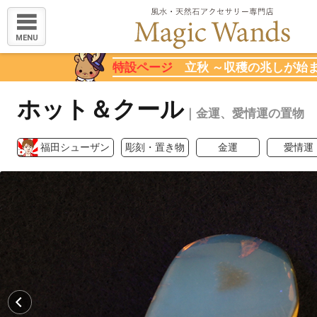
MENU
特設ページ
立秋 ～収穫の兆しが始
ホット＆クール
｜金運、愛情運の置物
福田シューザン
彫刻・置き物
金運
愛情運