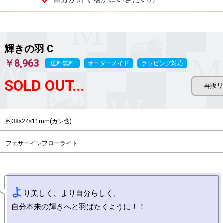
輝きの羽 C
￥8,963
送料無料
オーダーメイド
ラッピング対応
SOLD OUT...
約38×24×11mm(カン含)
フェザーインフローライト
よ
り美しく、より自分らしく、

自分本来の輝きへと羽ばたくように！！
