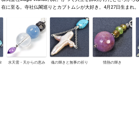
在に至る。寺社仏閣巡りとカブトムシが大好き。4月27日生まれ。
タ
水天需・天からの恵み
魂の輝きと無事の祈り
情熱の輝き