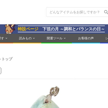
特設ページ
下弦の月 ～調和とバランスの日～
探す
読みもの
開運ツール
お客様の声
トトップ