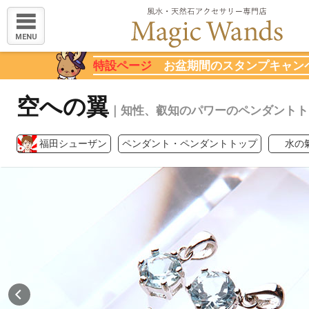
MENU
特設ページ
お盆期間のスタンプキャン
空への翼
｜知性、叡知のパワーのペンダントト
福田シューザン
ペンダント・ペンダントトップ
水の