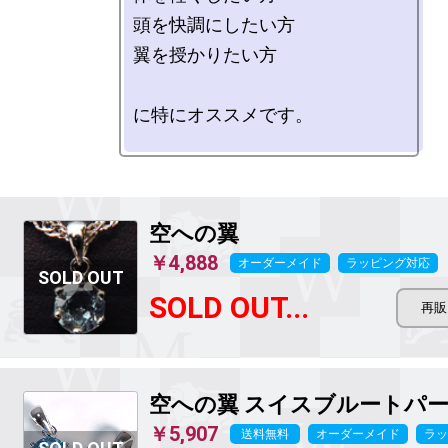
頭を快調にしたい方

翼を授かりたい方

に特にオススメです。

空への翼
￥4,888
オーダーメイド
ラッピング対応
SOLD OUT...
空への翼 スイスブルートパ
￥5,907
送料無料
オーダーメイド
ラッ