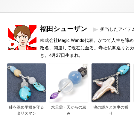
福田シューザン
担当したアイテ
株式会社Magic Wands代表。かつて人生を
改名、開運して現在に至る。寺社仏閣巡りと
き。4月27日生まれ。
絆を深め平穏を守る
水天需・天からの恵
魂の輝きと無事の祈
タリスマン
み
り