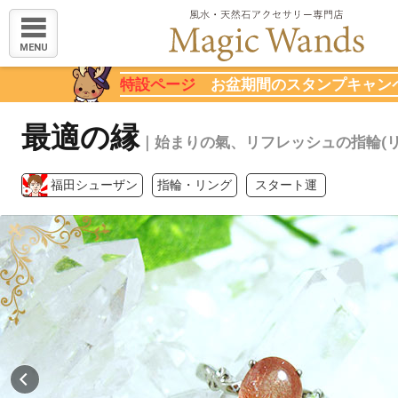
MENU
特設ページ
お盆期間のスタンプキャン
最適の縁
｜始まりの氣、リフレッシュの指輪(リ
福田シューザン
指輪・リング
スタート運