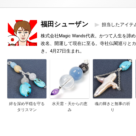
福田シューザン
担当したアイテ
株式会社Magic Wands代表。かつて人生を
改名、開運して現在に至る。寺社仏閣巡りと
き。4月27日生まれ。
絆を深め平穏を守る
水天需・天からの恵
魂の輝きと無事の祈
タリスマン
み
り