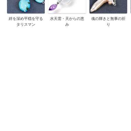
絆を深め平穏を守る
水天需・天からの恵
魂の輝きと無事の祈
タリスマン
み
り