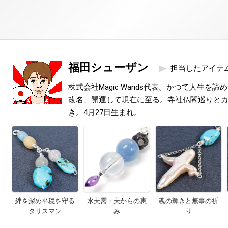
福田シューザン
担当したアイテ
株式会社Magic Wands代表。かつて人生を
改名、開運して現在に至る。寺社仏閣巡りと
き。4月27日生まれ。
絆を深め平穏を守る
水天需・天からの恵
魂の輝きと無事の祈
タリスマン
み
り