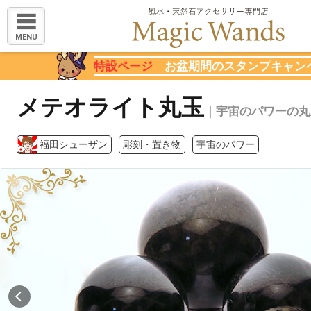
MENU
特設ページ
お盆期間のスタンプキャン
メテオライト丸玉
｜宇宙のパワーの丸
福田シューザン
彫刻・置き物
宇宙のパワー