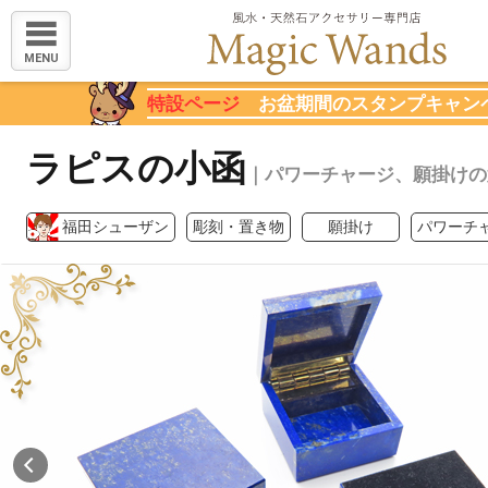
MENU
特設ページ
お盆期間のスタンプキャン
ラピスの小函
｜パワーチャージ、願掛けの
福田シューザン
彫刻・置き物
願掛け
パワーチ