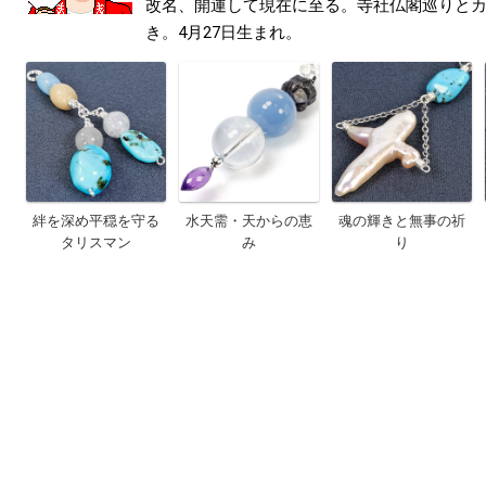
改名、開運して現在に至る。寺社仏閣巡りと
き。4月27日生まれ。
絆を深め平穏を守る
水天需・天からの恵
魂の輝きと無事の祈
タリスマン
み
り