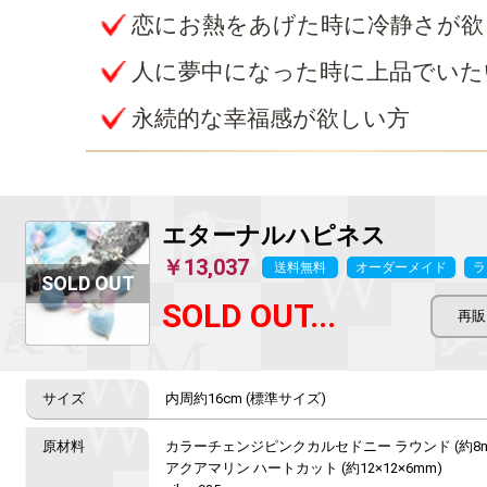
恋にお熱をあげた時に冷静さが欲
人に夢中になった時に上品でいた
永続的な幸福感が欲しい方
エターナルハピネス
￥13,037
送料無料
オーダーメイド
ラ
SOLD OUT...
内周約16cm (標準サイズ)
カラーチェンジピンクカルセドニー ラウンド (約8mm
アクアマリン ハートカット (約12×12×6mm)
