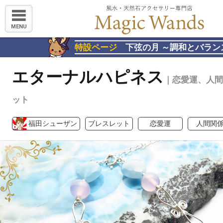
MENU
特設ページ
下弦の月 ～調和とバラン
エターナルハピネス
｜恋愛運、人間
ット
福田シューザン
ブレスレット
恋愛運
人間関