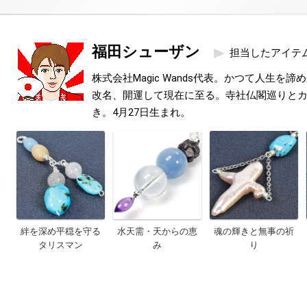
福田シューザン
担当したアイテ
株式会社Magic Wands代表。かつて人生を
改名、開運して現在に至る。寺社仏閣巡りと
き。4月27日生まれ。
絆を深め平穏を守る
水天需・天からの恵
魂の輝きと無事の祈
タリスマン
み
り