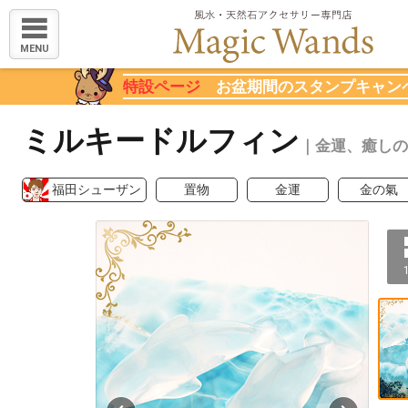
MENU
特設ページ
お盆期間のスタンプキャン
ミルキードルフィン
｜金運、癒しの
福田シューザン
置物
金運
金の氣
1