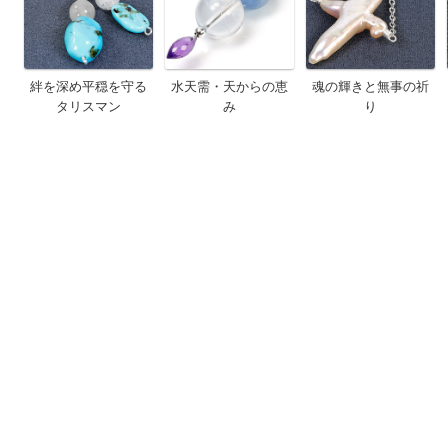
絆を深め平穏を守る
水天需・天からの恵
魂の輝きと無事の祈
タリスマン
み
り