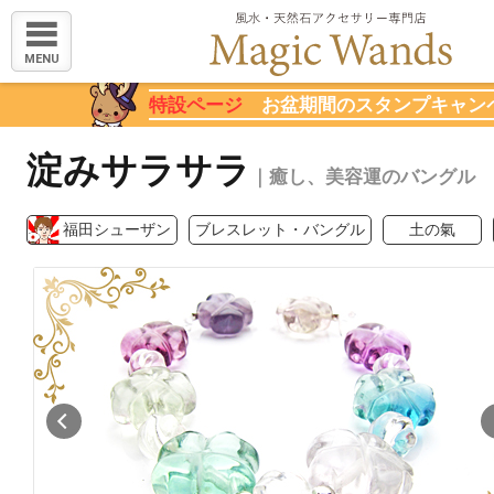
MENU
特設ページ
お盆期間のスタンプキャン
淀みサラサラ
｜癒し、美容運のバングル
福田シューザン
ブレスレット・バングル
土の氣