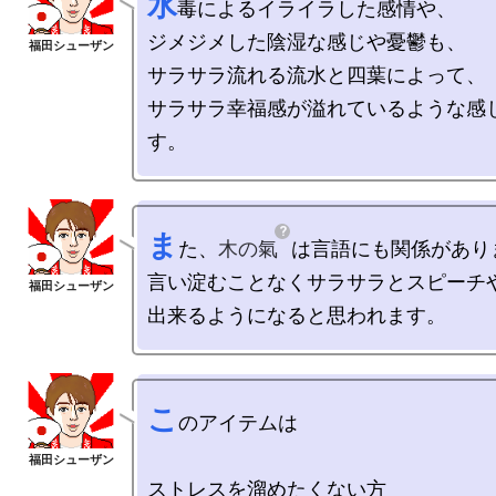
水
毒によるイライラした感情や、

ジメジメした陰湿な感じや憂鬱も、

サラサラ流れる流水と四葉によって、

サラサラ幸福感が溢れているような感
ま
た、
木の氣
は言語にも関係があり
言い淀むことなくサラサラとスピーチや
こ
のアイテムは

ストレスを溜めたくない方
