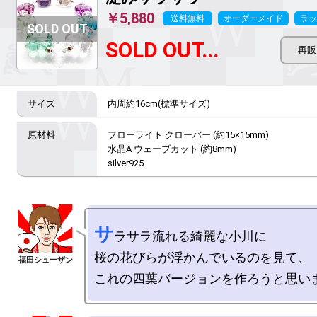
￥5,880
送料無料
オーダーメイド
ラッ
SOLD OUT...
内周約16cm(標準サイズ)
フローライト クローバー (約15×15mm)

水晶A ウェーブカット (約8mm)

silver925
サ
ラサラ流れる綺麗な小川に

桜の花びらが浮かんでいるのを見て、
