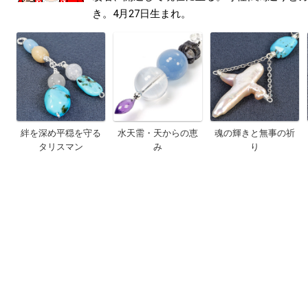
き。4月27日生まれ。
絆を深め平穏を守る
水天需・天からの恵
魂の輝きと無事の祈
タリスマン
み
り