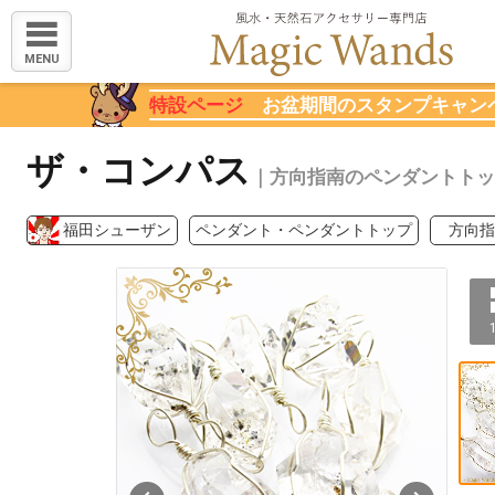
MENU
特設ページ
お盆期間のスタンプキャン
ザ・コンパス
｜方向指南のペンダントトッ
福田シューザン
ペンダント・ペンダントトップ
方向指
1