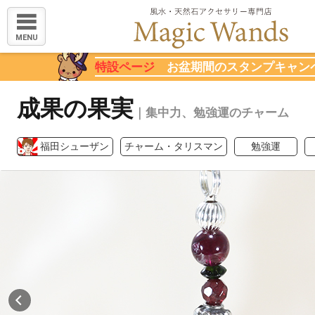
MENU
特設ページ
お盆期間のスタンプキャン
成果の果実
｜集中力、勉強運のチャーム
福田シューザン
チャーム・タリスマン
勉強運