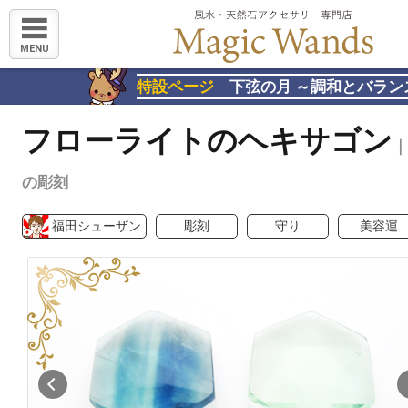
MENU
特設ページ
下弦の月 ～調和とバラン
フローライトのヘキサゴン
｜
の彫刻
福田シューザン
彫刻
守り
美容運