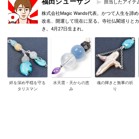
福田シューザン
担当したアイテ
株式会社Magic Wands代表。かつて人生を
改名、開運して現在に至る。寺社仏閣巡りと
き。4月27日生まれ。
絆を深め平穏を守る
水天需・天からの恵
魂の輝きと無事の祈
タリスマン
み
り