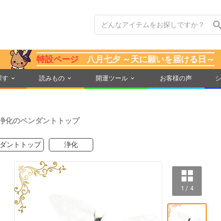
特設ページ
八月七夕 ～天に願いを届ける日～
探す
読みもの
開運ツール
お客様の声
浄化のペンダントトップ
ダントトップ
浄化
1 / 4