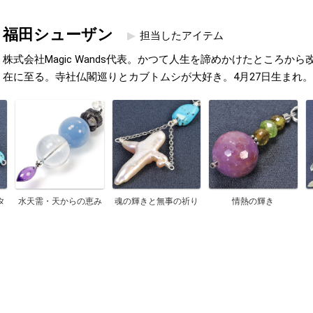
福田シューザン
担当したアイテム
株式会社Magic Wands代表。かつて人生を諦めかけたところか
在に至る。寺社仏閣巡りとカブトムシが大好き。4月27日生まれ。
タ
水天需・天からの恵み
魂の輝きと無事の祈り
情熱の輝き