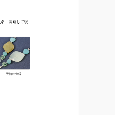
ら改名、開運して現
天河の豊縁