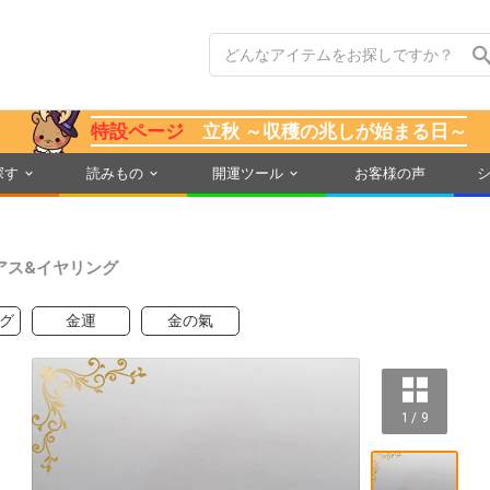
特設ページ
立秋 ～収穫の兆しが始まる日～
探す
読みもの
開運ツール
お客様の声
アス&イヤリング
グ
金運
金の氣
1 / 9