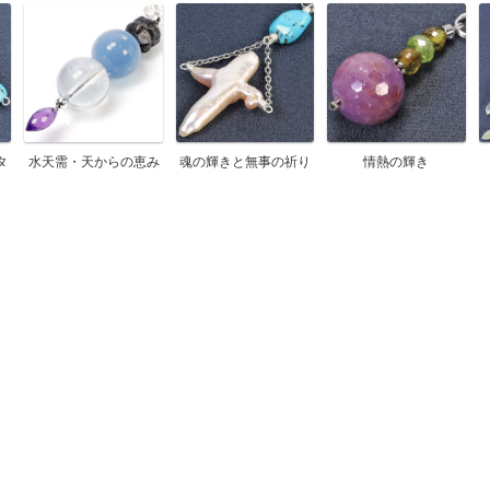
タ
水天需・天からの恵み
魂の輝きと無事の祈り
情熱の輝き