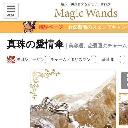
MENU
特設ページ
お盆期間のスタンプキャン
真珠の愛情傘
｜美容運、恋愛運のチャーム
福田シューザン
チャーム・タリスマン
愛情運
1