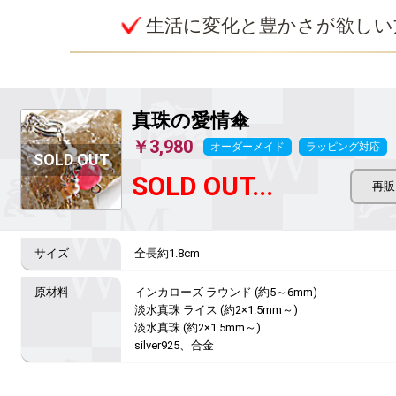
生活に変化と豊かさが欲しい
真珠の愛情傘
￥3,980
オーダーメイド
ラッピング対応
SOLD OUT...
全長約1.8cm
インカローズ ラウンド (約5～6mm)

淡水真珠 ライス (約2×1.5mm～)

淡水真珠 (約2×1.5mm～)

silver925、合金